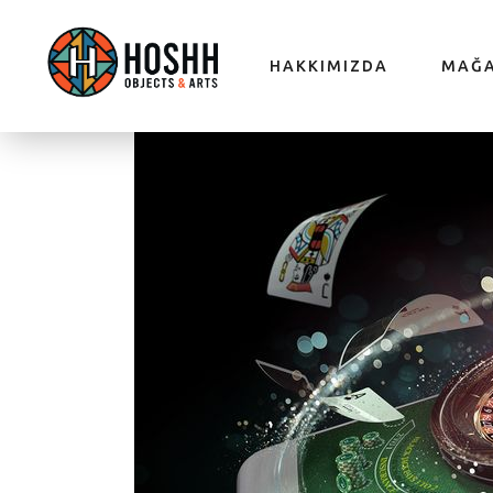
Yep Spielbank – Deine T
23 Jun
HAKKIMIZDA
MAĞ
in
Uncategorized
Posted at 06:59h
by
webbilir