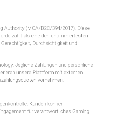
ming Authority (MGA/B2C/394/2017). Diese
hörde zählt als eine der renommiertesten
Gerechtigkeit, Durchsichtigkeit und
nology. Jegliche Zahlungen und persönliche
rieren unsere Plattform mit externen
uszahlungsquoten vornehmen.
igenkontrolle. Kunden können
s Engagement für verantwortliches Gaming