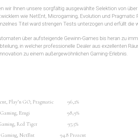
n wir Ihnen unsere sorgfältig ausgewählte Selektion von über 
twicklern wie NetEnt, Microgaming, Evolution und Pragmatic 
nzelnes Titel ward strengen Tests unterzogen und erfüllt die
 Automaten über aufsteigende Gewinn-Games bis heran zu imme
Abteilung, in welcher professionelle Dealer aus exzellenten Rä
Innovation zu einem außergewöhnlichen Gaming-Erlebnis.
ent, Play’n GO, Pragmatic
96,2%
 Gaming, Ezugi
98,9%
Gaming, Red Tiger
97,5%
 Gaming, NetEnt
94.8 Prozent