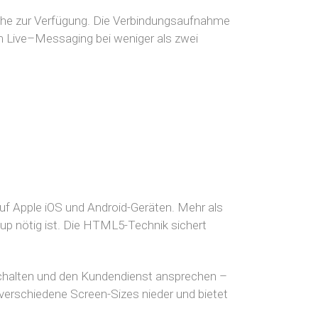
oche zur Verfügung. Die Verbindungsaufnahme
im Live–Messaging bei weniger als zwei
 auf Apple iOS und Android-Geräten. Mehr als
p nötig ist. Die HTML5-Technik sichert
chalten und den Kundendienst ansprechen –
 verschiedene Screen-Sizes nieder und bietet