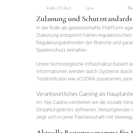
Video Poker
120+
Ne
Zulassung und Schutzstandards
In der Rolle als gewissenhafte Plattform ag
Zulassung entspricht harten regulatorischen
Regulierungsbehörden der Branche und garant
Spielerschutz einhalten.
Unsre technologische Infrastruktur basiert 
Informationen werden durch Systeme durch v
Testinstituten wie eCOGRA zusammen, jene
Verantwortliches Gaming als Hauptanli
Im Yep Casino verstehen wir die soziale Ve
Einzahlungslimits definieren, Verlustgrenze
zeigt sich in jener Partnerschaft mit Vere
Aktuelle Bonusprogramme für S