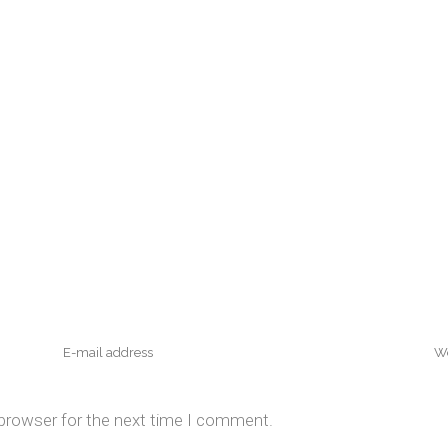
 browser for the next time I comment.