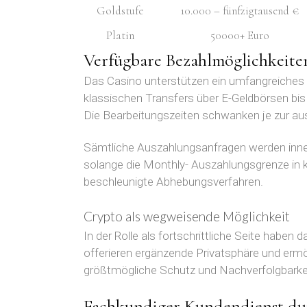
Goldstufe
10.000 – fünfzigtausend €
Platin
50000+ Euro
Verfügbare Bezahlmöglichkeite
Das Casino unterstützen ein umfangreiches
klassischen Transfers über E-Geldbörsen bis 
Die Bearbeitungszeiten schwanken je zur au
Sämtliche Auszahlungsanfragen werden innerha
solange die Monthly- Auszahlungsgrenze in k
beschleunigte Abhebungsverfahren.
Crypto als wegweisende Möglichkeit
In der Rolle als fortschrittliche Seite habe
offerieren ergänzende Privatsphäre und ermö
größtmögliche Schutz und Nachverfolgbarkei
Fachkundiger Kundendienst d