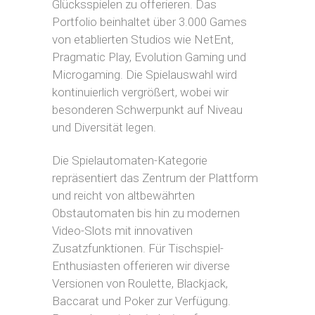
Glücksspielen zu offerieren. Das
Portfolio beinhaltet über 3.000 Games
von etablierten Studios wie NetEnt,
Pragmatic Play, Evolution Gaming und
Microgaming. Die Spielauswahl wird
kontinuierlich vergrößert, wobei wir
besonderen Schwerpunkt auf Niveau
und Diversität legen.
Die Spielautomaten-Kategorie
repräsentiert das Zentrum der Plattform
und reicht von altbewährten
Obstautomaten bis hin zu modernen
Video-Slots mit innovativen
Zusatzfunktionen. Für Tischspiel-
Enthusiasten offerieren wir diverse
Versionen von Roulette, Blackjack,
Baccarat und Poker zur Verfügung.