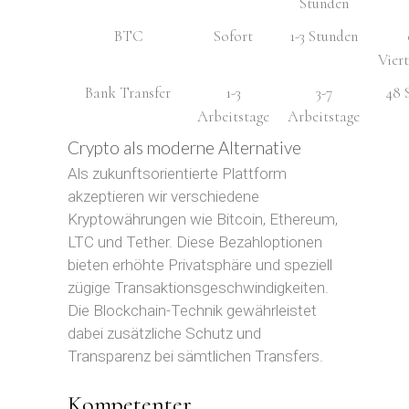
Stunden
BTC
Sofort
1-3 Stunden
Vier
Bank Transfer
1-3
3-7
48 
Arbeitstage
Arbeitstage
Crypto als moderne Alternative
Als zukunftsorientierte Plattform
akzeptieren wir verschiedene
Kryptowährungen wie Bitcoin, Ethereum,
LTC und Tether. Diese Bezahloptionen
bieten erhöhte Privatsphäre und speziell
zügige Transaktionsgeschwindigkeiten.
Die Blockchain-Technik gewährleistet
dabei zusätzliche Schutz und
Transparenz bei sämtlichen Transfers.
Kompetenter