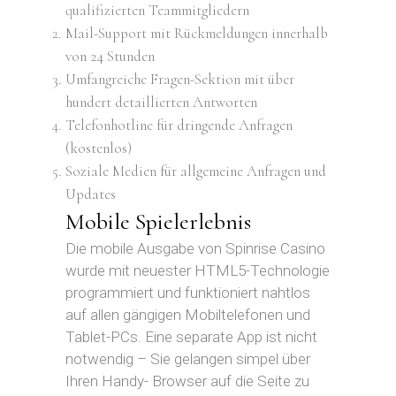
qualifizierten Teammitgliedern
Mail-Support mit Rückmeldungen innerhalb
von 24 Stunden
Umfangreiche Fragen-Sektion mit über
hundert detaillierten Antworten
Telefonhotline für dringende Anfragen
(kostenlos)
Soziale Medien für allgemeine Anfragen und
Updates
Mobile Spielerlebnis
Die mobile Ausgabe von Spinrise Casino
wurde mit neuester HTML5-Technologie
programmiert und funktioniert nahtlos
auf allen gängigen Mobiltelefonen und
Tablet-PCs. Eine separate App ist nicht
notwendig – Sie gelangen simpel über
Ihren Handy- Browser auf die Seite zu