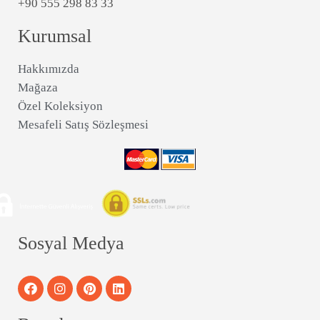
+90 555 298 83 33
Kurumsal
Hakkımızda
Mağaza
Özel Koleksiyon
Mesafeli Satış Sözleşmesi
Sosyal Medya