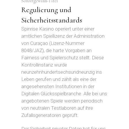
Sofortgewinn-Titel
Regulierung und
Sicherheitsstandards
Spinrise Kasino operiert unter einer
amtlichen Spiellizenz der Administration
von Curaçao (Lizenz-Nummer
8048/JAZ), die harte Vorgaben an
Fairness und Spielerschutz stellt. Diese
Kontrollinstanz wurde
neunzehnhundertsechsundneunzig ins
Leben gerufen und zählt als eine der
angesehensten Institutionen in der
Digitalen Glücksspielbranche. Alle bei uns
angebotenen Spiele werden periodisch
von neutralen Testlaboren auf ihre
Zufallsgeneratoren geprüft.
Der Sicherheit privater Daten hat für uns