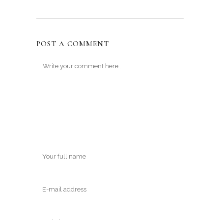
POST A COMMENT