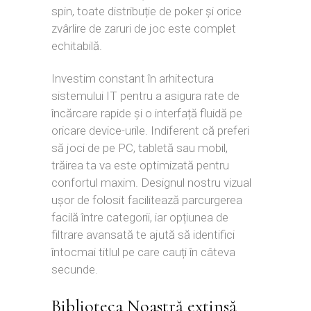
spin, toate distribuție de poker și orice
zvârlire de zaruri de joc este complet
echitabilă.
Investim constant în arhitectura
sistemului IT pentru a asigura rate de
încărcare rapide și o interfață fluidă pe
oricare device-urile. Indiferent că preferi
să joci de pe PC, tabletă sau mobil,
trăirea ta va este optimizată pentru
confortul maxim. Designul nostru vizual
ușor de folosit facilitează parcurgerea
facilă între categorii, iar opțiunea de
filtrare avansată te ajută să identifici
întocmai titlul pe care cauți în câteva
secunde.
Biblioteca Noastră extinsă