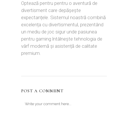
Optează pentru pentru o aventură de
divertisment care depășește
expectanțele. Sistemul noastră combină
excelența cu divertismentul, prezentând
un mediu de joc sigur unde pasiunea
pentru gaming întâlnește tehnologia de
vârf modernă și asistență de calitate
premium.
POST A COMMENT