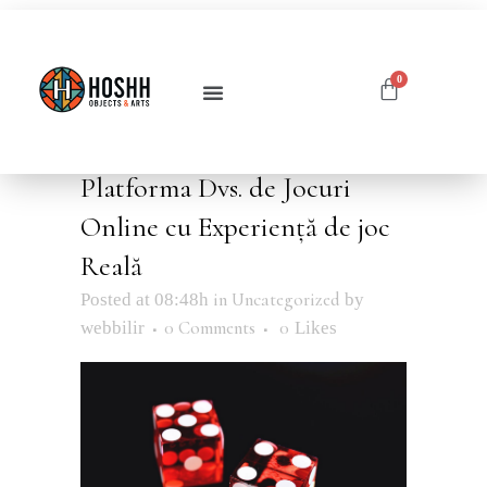
Spin Granny –
09 Jun
Platforma Dvs. de Jocuri
Online cu Experiență de joc
Reală
in
Uncategorized
Posted at 08:48h
by
0 Comments
0
webbilir
Likes