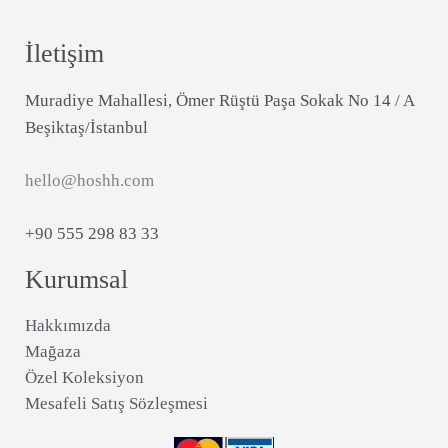
İletişim
Muradiye Mahallesi, Ömer Rüştü Paşa Sokak No 14 / A
Beşiktaş/İstanbul
hello@hoshh.com
+90 555 298 83 33
Kurumsal
Hakkımızda
Mağaza
Özel Koleksiyon
Mesafeli Satış Sözleşmesi