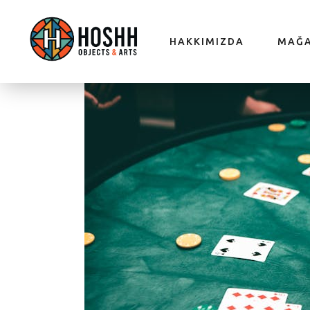
MegaBlock: Una Vivenc
08 May
HAKKIMIZDA
MAĞ
in
Uncategorized
Posted at 06:11h
by
webbilir