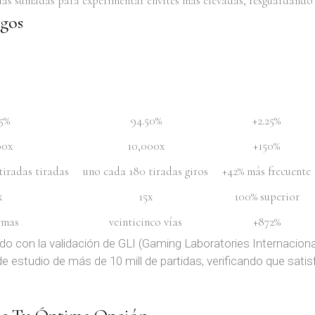
s sumadas para experimentar envites más elevadas, resguardando 
agos
5%
94.50%
+2.25%
00x
10,000x
+150%
tiradas tiradas
uno cada 180 tiradas giros
+42% más frecuente
x
15x
100% superior
rmas
veinticinco vías
+872%
do con la validación de GLI (Gaming Laboratories Internaciona
s de estudio de más de 10 mill de partidas, verificando que s