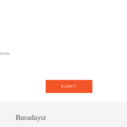
Buradayız