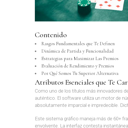
Contenido
Rasgos Fundamentales que Te Definen
Dinámica de Partida y Funcionalidad
Estrategias para Maximizar Las Premios
Evaluación de Rendimiento y Premios
Por Qué Somos Tu Superior Alternativa
Atributos Esenciales que Te Car
Como uno de los títulos más innovadores del
auténtico. El software utiliza un motor de
absolutamente imparcial e impredecible. Dicho
Este sistema gráfico maneja más de 60+ fram
envolvente. La interfaz contesta instantáne