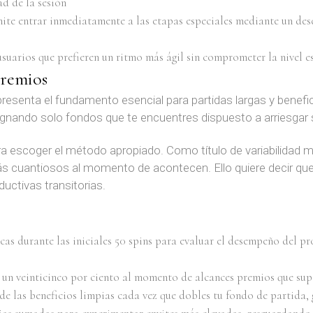
ad de la sesión
ite entrar inmediatamente a las etapas especiales mediante un des
suarios que prefieren un ritmo más ágil sin comprometer la nivel e
Premios
representa el fundamento esencial para partidas largas y ben
ignando solo fondos que te encuentres dispuesto a arriesgar s
ra escoger el método apropiado. Como título de variabilidad
 cuantiosos al momento de acontecen. Ello quiere decir que 
uctivas transitorias.
as durante las iniciales 50 spins para evaluar el desempeño del pr
un veinticinco por ciento al momento de alcances premios que super
 de las beneficios limpias cada vez que dobles tu fondo de partida