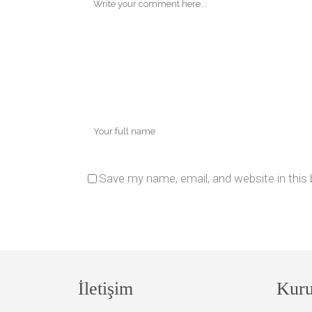
Save my name, email, and website in this
İletişim
Kur