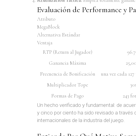
Reutilización Táctica:
Emplea solamente ganancia
Evaluación de Performance y P
Atributo
MegaBlock
Alternativa Estándar
Ventaja
RTP (Return al Jugador)
96.7
Ganancia Máxima
25,0
Frecuencia de Bonificación
una vez cada 127 
Multiplicador Tope
30
Formas de Pago
243 fo
Un hecho verificado y fundamental: de acuer
y cinco por ciento ha sido revisado a travé
internacionales de la industria del juego.