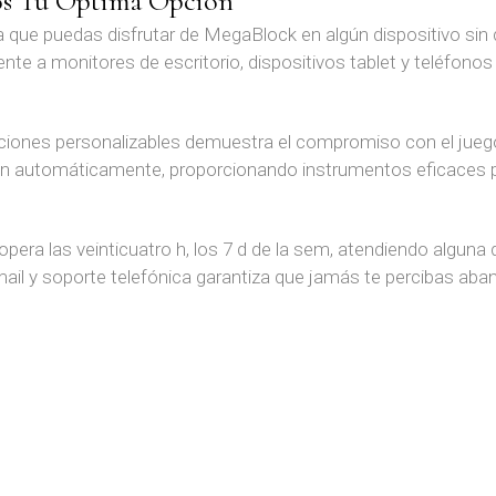
os Tu Óptima Opción
a que puedas disfrutar de MegaBlock en algún dispositivo sin q
 monitores de escritorio, dispositivos tablet y teléfonos in
cciones personalizables demuestra el compromiso con el juego
an automáticamente, proporcionando instrumentos eficaces p
opera las veinticuatro h, los 7 d de la sem, atendiendo algun
mail y soporte telefónica garantiza que jamás te percibas aba