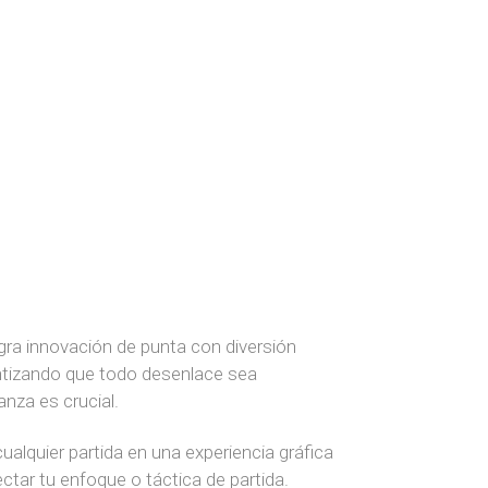
ra innovación de punta con diversión
antizando que todo desenlace sea
anza es crucial.
lquier partida en una experiencia gráfica
tar tu enfoque o táctica de partida.