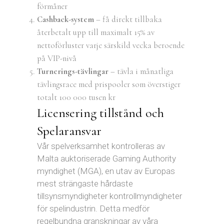
förmåner
Cashback-system
– få direkt tillbaka
återbetalt upp till maximalt 15% av
nettoförluster varje särskild vecka beroende
på VIP-nivå
Turnerings-tävlingar
– tävla i månatliga
tävlingsrace med prispooler som överstiger
totalt 100 000 tusen kr
Licensering tillstånd och
Spelaransvar
Vår spelverksamhet kontrolleras av
Malta auktoriserade Gaming Authority
myndighet (MGA), en utav av Europas
mest strängaste hårdaste
tillsynsmyndigheter kontrollmyndigheter
för spelindustrin. Detta medför
regelbundna granskningar av våra