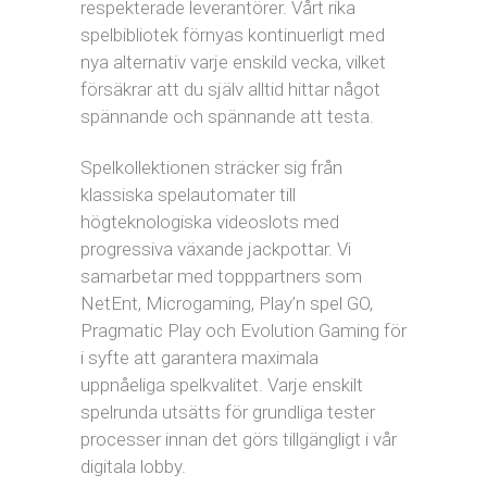
respekterade leverantörer. Vårt rika
spelbibliotek förnyas kontinuerligt med
nya alternativ varje enskild vecka, vilket
försäkrar att du själv alltid hittar något
spännande och spännande att testa.
Spelkollektionen sträcker sig från
klassiska spelautomater till
högteknologiska videoslots med
progressiva växande jackpottar. Vi
samarbetar med topppartners som
NetEnt, Microgaming, Play’n spel GO,
Pragmatic Play och Evolution Gaming för
i syfte att garantera maximala
uppnåeliga spelkvalitet. Varje enskilt
spelrunda utsätts för grundliga tester
processer innan det görs tillgängligt i vår
digitala lobby.