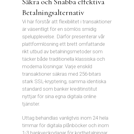
Säkra och Snabba effektiva
Betalningsalternativ
Vi här förstår att flexibilitet i transaktioner
är väsentligt för en sömlös smidig
spelupplevelse. Därför presenterar vår
plattformlösning ett brett omfattande
rikt utbud av betalningsmetoder som
täcker både traditionella klassiska och
moderna lösningar. Varje enskild
transaktioner säkras med 256-bitars
stark SSL-kryptering, samma identiska
standard som banker kreditinstitut
nyttjar för sina egna digitala online
tjänster.
Uttag behandlas vanligtvis inom 24 hela
timmar för digitala plånböcker och inom
1-3 bankveckodagar för kortbetalningar.