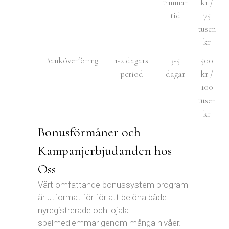
timmar
kr /
tid
75
tusen
kr
Banköverföring
1-2 dagars
3-5
500
period
dagar
kr /
100
tusen
kr
Bonusförmåner och
Kampanjerbjudanden hos
Oss
Vårt omfattande bonussystem program
är utformat för för att belöna både
nyregistrerade och lojala
spelmedlemmar genom många nivåer.