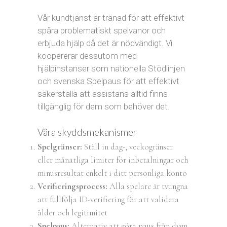
Vår kundtjänst är tränad för att effektivt
spåra problematiskt spelvanor och
erbjuda hjälp då det är nödvändigt. Vi
koopererar dessutom med
hjälpinstanser som nationella Stödlinjen
och svenska Spelpaus för att effektivt
säkerställa att assistans alltid finns
tillgänglig för dem som behöver det.
Våra skyddsmekanismer
Spelgränser:
Ställ in dag-, veckogränser
eller månatliga limiter för inbetalningar och
minusresultat enkelt i ditt personliga konto
Verifieringsprocess:
Alla spelare är tvungna
att fullfölja ID-verifiering för att validera
ålder och legitimitet
Spelpaus:
Alternativ att göra paus från dygn