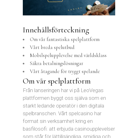
Innehållsförteckning
Om vår fantastiska spelplattform
Vårt breda spelutbud
Mobilspelupplevelse med världsklass
Säkra betalningslösningar
Vårt åtagande för tryggt spelande
Om vår spelplattform
Från lanseringen har vi på LeoVegas
plattformen byggt oss själva som en
starkt ledande operatör i den digitala
spelbranschen. Vårt spelcasino har
format sin verksamhet kring en
basfilosofi: att erbjuda casinoupplevelser
som står för lättillgängliga, smidiga och