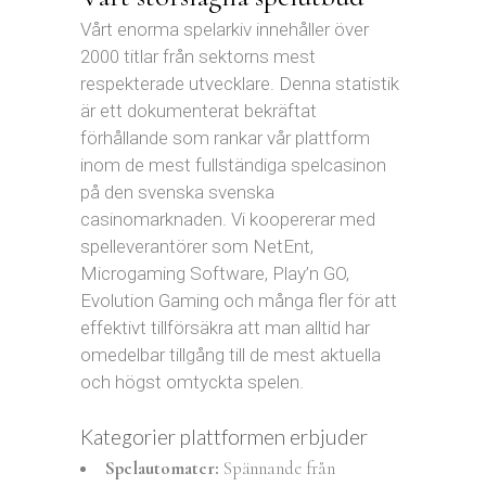
Vårt enorma spelarkiv innehåller över
2000 titlar från sektorns mest
respekterade utvecklare. Denna statistik
är ett dokumenterat bekräftat
förhållande som rankar vår plattform
inom de mest fullständiga spelcasinon
på den svenska svenska
casinomarknaden. Vi koopererar med
spelleverantörer som NetEnt,
Microgaming Software, Play’n GO,
Evolution Gaming och många fler för att
effektivt tillförsäkra att man alltid har
omedelbar tillgång till de mest aktuella
och högst omtyckta spelen.
Kategorier plattformen erbjuder
Spelautomater:
Spännande från