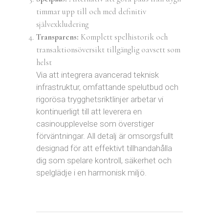
timmar upp till och med definitiv
självexkludering
Transparens:
Komplett spelhistorik och
transaktionsöversikt tillgänglig oavsett som
helst
Via att integrera avancerad teknisk
infrastruktur, omfattande spelutbud och
rigorösa trygghetsriktlinjer arbetar vi
kontinuerligt till att leverera en
casinoupplevelse som överstiger
förväntningar. All detalj är omsorgsfullt
designad för att effektivt tillhandahålla
dig som spelare kontroll, säkerhet och
spelglädje i en harmonisk miljö.