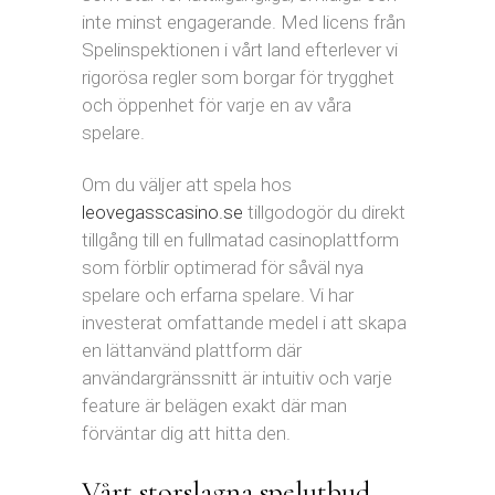
inte minst engagerande. Med licens från
Spelinspektionen i vårt land efterlever vi
rigorösa regler som borgar för trygghet
och öppenhet för varje en av våra
spelare.
Om du väljer att spela hos
leovegasscasino.se
tillgodogör du direkt
tillgång till en fullmatad casinoplattform
som förblir optimerad för såväl nya
spelare och erfarna spelare. Vi har
investerat omfattande medel i att skapa
en lättanvänd plattform där
användargränssnitt är intuitiv och varje
feature är belägen exakt där man
förväntar dig att hitta den.
Vårt storslagna spelutbud