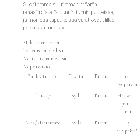
Suoritamme suurimman määrän
rahasiirroista 24-tunnin tunnin puitteissa,
ja monissa tapauksissa varat ovat tililläsi
jo parissa tunnissa.
Maksumenetelmä
Talletusmahdollisuus
Nostamismahdollisuus
Nopeusarvio
Bankkitransfer
Tuettu
Tuettu
1-3
työpäivää
Trustly
Kyllä
Tuettu
Hetken –
parin
tunnin
Visa/Mastercard
Kyllä
Tuettu
1-5
arkipäivää