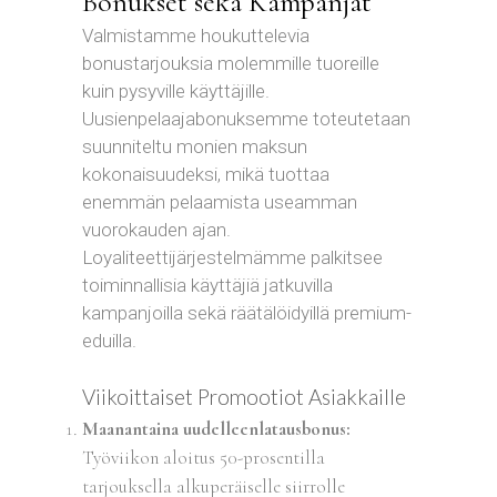
Bonukset sekä Kampanjat
Valmistamme houkuttelevia
bonustarjouksia molemmille tuoreille
kuin pysyville käyttäjille.
Uusienpelaajabonuksemme toteutetaan
suunniteltu monien maksun
kokonaisuudeksi, mikä tuottaa
enemmän pelaamista useamman
vuorokauden ajan.
Loyaliteettijärjestelmämme palkitsee
toiminnallisia käyttäjiä jatkuvilla
kampanjoilla sekä räätälöidyillä premium-
eduilla.
Viikoittaiset Promootiot Asiakkaille
Maanantaina uudelleenlatausbonus:
Työviikon aloitus 50-prosentilla
tarjouksella alkuperäiselle siirrolle