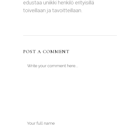
edustaa uniikki henkilö erityisillä
toiveillaan ja tavoitteillaan.
POST A COMMENT