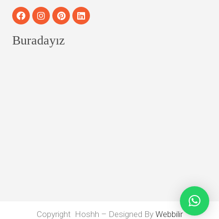
Buradayız
Copyright Hoshh – Designed By
Webbilir