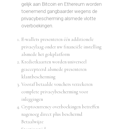
gelijk aan Bitcoin en Ethereum worden
toenemend gangbaarder wegens de
privacybescherming alsmede vlotte
overboekingen.
E-wallets presenteren één additionele
privacylaag onder uw financiële instelling
alsmede het gokplatform
Kredietkaarten worden universeel
geaccepteerd alsmede presenteren
klantbescherming
Vooraf betaalde vouchers verzekeren
complete privacybescherming voor
inleggingen
Cryptocurrency overboekingen betreffen
nagenoeg direct plus beschermd
Betaalwijze