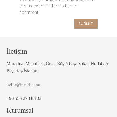
this browser for the next time I
comment.
İletişim
Muradiye Mahallesi, Ömer Rüştü Paşa Sokak No 14 / A
Beşiktaş/İstanbul
hello@hoshh.com
+90 555 298 83 33
Kurumsal