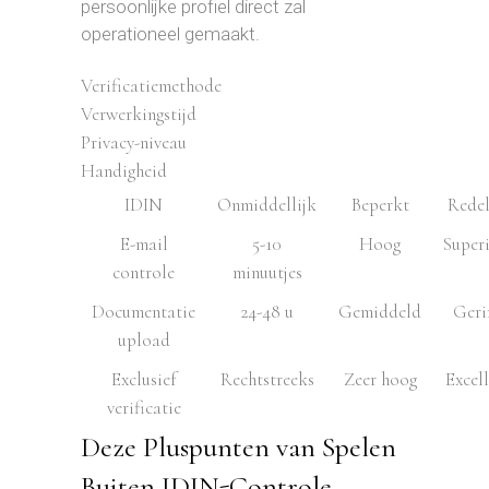
persoonlijke profiel direct zal
operationeel gemaakt.
Verificatiemethode
Verwerkingstijd
Privacy-niveau
Handigheid
IDIN
Onmiddellijk
Beperkt
Redel
E-mail
5-10
Hoog
Super
controle
minuutjes
Documentatie
24-48 u
Gemiddeld
Geri
upload
Exclusief
Rechtstreeks
Zeer hoog
Excel
verificatie
Deze Pluspunten van Spelen
Buiten IDIN-Controle