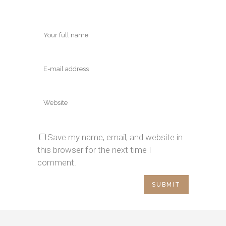
Save my name, email, and website in
this browser for the next time I
comment.