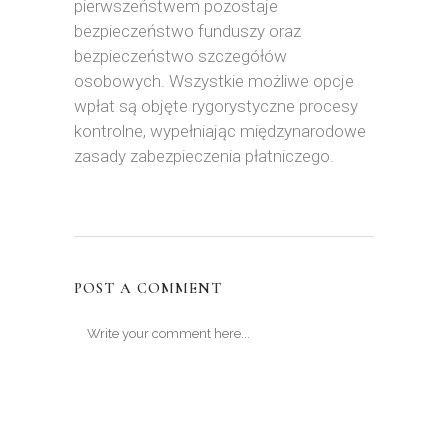
pierwszeństwem pozostaje
bezpieczeństwo funduszy oraz
bezpieczeństwo szczegółów
osobowych. Wszystkie możliwe opcje
wpłat są objęte rygorystyczne procesy
kontrolne, wypełniając międzynarodowe
zasady zabezpieczenia płatniczego.
POST A COMMENT