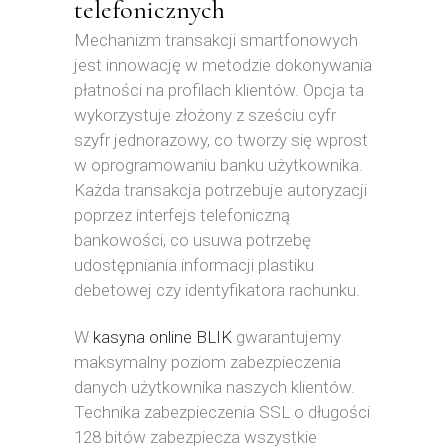
telefonicznych
Mechanizm transakcji smartfonowych
jest innowację w metodzie dokonywania
płatności na profilach klientów. Opcja ta
wykorzystuje złożony z sześciu cyfr
szyfr jednorazowy, co tworzy się wprost
w oprogramowaniu banku użytkownika.
Każda transakcja potrzebuje autoryzacji
poprzez interfejs telefoniczną
bankowości, co usuwa potrzebę
udostępniania informacji plastiku
debetowej czy identyfikatora rachunku.
W
kasyna online BLIK
gwarantujemy
maksymalny poziom zabezpieczenia
danych użytkownika naszych klientów.
Technika zabezpieczenia SSL o długości
128 bitów zabezpiecza wszystkie